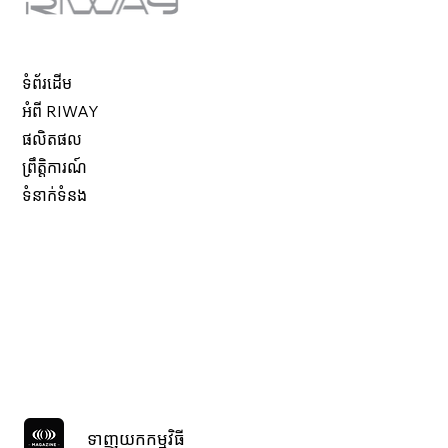
ទំព័រដើម
អំពី RIWAY
ផលិតផល
ព្រឹត្តិការណ៍
ទំនាក់ទំនង
ទាញយកកម្មវិធី