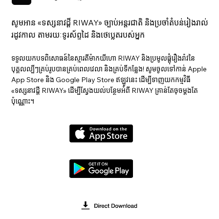
សូមអាន «ទស្សនាវ​ដ្ដី RIWAY» ច្បាប់អន្តរជាតិ និងប្រចាំតំបន់រៀងរាល់
រដូវកាល តាមរយៈទូរស័ព្ទដៃ និងថេប្លេតរបស់អ្នក
ទទួលយកបទពិសោធន៍នៃស្មារតីម៉ាកយីហោ RIWAY និងប្រមូលផ្តុំរឿងរ៉ាវនៃ
បុគ្គលល្បីៗគ្រប់រូបបានគ្រប់ពេលវេលា និងគ្រប់ទីកន្លែង! សូមចូលទៅកាន់ Apple
App Store និង Google Play Store ឥឡូវនេះ ដើម្បីទាញយកកម្មវិធី
«ទស្សនាវ​ដ្ដី RIWAY» ដើម្បីស្វែងយល់បន្ថែមអំពី RIWAY គ្រាន់តែចុចម្តងតែ
ប៉ុណ្ណោះ។