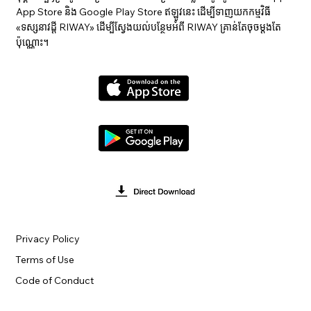
App Store និង Google Play Store ឥឡូវនេះ ដើម្បីទាញយកកម្មវិធី
«ទស្សនាវ​ដ្ដី RIWAY» ដើម្បីស្វែងយល់បន្ថែមអំពី RIWAY គ្រាន់តែចុចម្តងតែ
ប៉ុណ្ណោះ។
Privacy Policy
Terms of Use
Code of Conduct