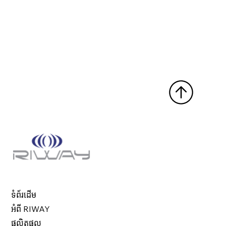
ទំព័រដើម
អំពី RIWAY
ផលិតផល