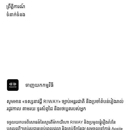
ព្រឹត្តិការណ៍
ទំនាក់ទំនង
ទាញយកកម្មវិធី
សូមអាន «ទស្សនាវ​ដ្ដី RIWAY» ច្បាប់អន្តរជាតិ និងប្រចាំតំបន់រៀងរាល់
រដូវកាល តាមរយៈទូរស័ព្ទដៃ និងថេប្លេតរបស់អ្នក
ទទួលយកបទពិសោធន៍នៃស្មារតីម៉ាកយីហោ RIWAY និងប្រមូលផ្តុំរឿងរ៉ាវនៃ
បុគ្គលល្បីៗគ្រប់រូបបានគ្រប់ពេលវេលា និងគ្រប់ទីកន្លែង! សូមចូលទៅកាន់ Apple