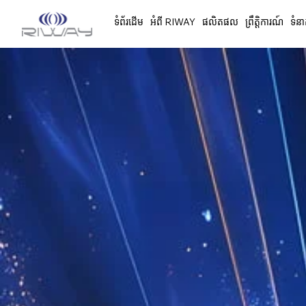
ទំព័រដើម
អំពី RIWAY
ផលិតផល
ព្រឹត្តិការណ៍
ទំនា