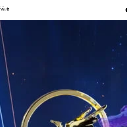
ក់ទំនង