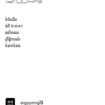
ទំព័រដើម
អំពី RIWAY
ផលិតផល
ព្រឹត្តិការណ៍
ទំនាក់ទំនង
ទាញយកកម្មវិធី