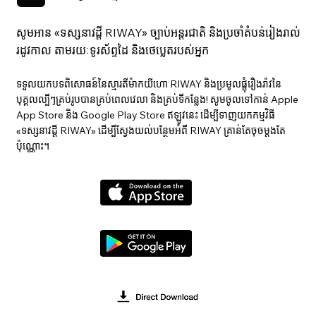
សូមអាន «ទស្សនាវ​ដ្ដី RIWAY» ច្បាប់អន្តរជាតិ និងប្រចាំតំបន់រៀងរាល់
រដូវកាល តាមរយៈទូរស័ព្ទដៃ និងថេប្លេតរបស់អ្នក
ទទួលយកបទពិសោធន៍នៃស្មារតីម៉ាកយីហោ RIWAY និងប្រមូលផ្តុំរឿងរ៉ាវនៃ
បុគ្គលល្បីៗគ្រប់រូបបានគ្រប់ពេលវេលា និងគ្រប់ទីកន្លែង! សូមចូលទៅកាន់ Apple
App Store និង Google Play Store ឥឡូវនេះ ដើម្បីទាញយកកម្មវិធី
«ទស្សនាវ​ដ្ដី RIWAY» ដើម្បីស្វែងយល់បន្ថែមអំពី RIWAY គ្រាន់តែចុចម្តងតែ
ប៉ុណ្ណោះ។