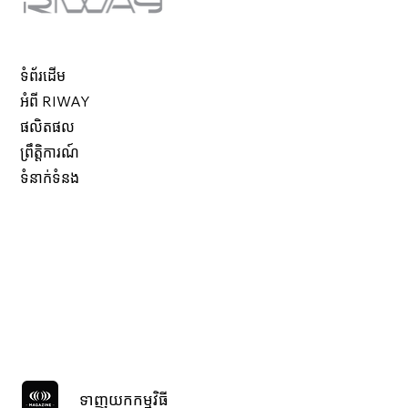
ទំព័រដើម
អំពី RIWAY
ផលិតផល
ព្រឹត្តិការណ៍
ទំនាក់ទំនង
ទាញយកកម្មវិធី