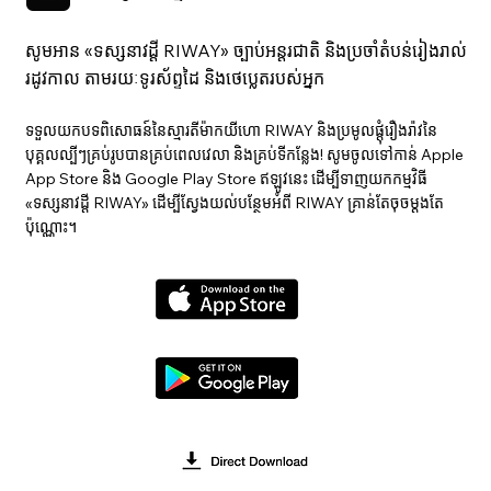
សូមអាន «ទស្សនាវ​ដ្ដី RIWAY» ច្បាប់អន្តរជាតិ និងប្រចាំតំបន់រៀងរាល់
រដូវកាល តាមរយៈទូរស័ព្ទដៃ និងថេប្លេតរបស់អ្នក
ទទួលយកបទពិសោធន៍នៃស្មារតីម៉ាកយីហោ RIWAY និងប្រមូលផ្តុំរឿងរ៉ាវនៃ
បុគ្គលល្បីៗគ្រប់រូបបានគ្រប់ពេលវេលា និងគ្រប់ទីកន្លែង! សូមចូលទៅកាន់ Apple
App Store និង Google Play Store ឥឡូវនេះ ដើម្បីទាញយកកម្មវិធី
«ទស្សនាវ​ដ្ដី RIWAY» ដើម្បីស្វែងយល់បន្ថែមអំពី RIWAY គ្រាន់តែចុចម្តងតែ
ប៉ុណ្ណោះ។