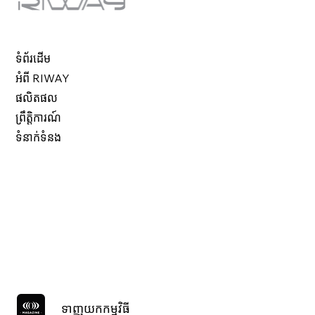
ទំព័រដើម
អំពី RIWAY
ផលិតផល
ព្រឹត្តិការណ៍
ទំនាក់ទំនង
ទាញយកកម្មវិធី