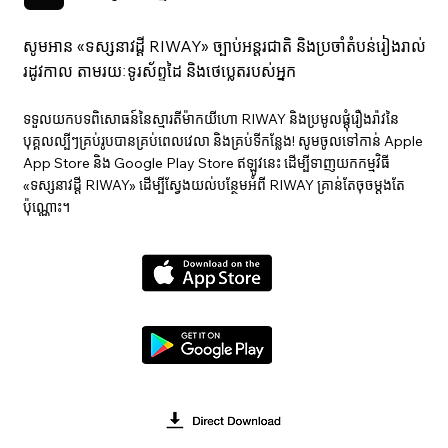
សូមអាន «ទស្សនាវ​ដ្ដី RIWAY» ច្បាប់អន្តរជាតិ និងប្រចាំតំបន់រៀងរាល់
រដូវកាល តាមរយៈទូរស័ព្ទដៃ និងថេប្លេតរបស់អ្នក
ទទួលយកបទពិសោធន៍នៃស្មារតីម៉ាកយីហោ RIWAY និងប្រមូលផ្តុំរឿងរ៉ាវនៃ
បុគ្គលល្បីៗគ្រប់រូបបានគ្រប់ពេលវេលា និងគ្រប់ទីកន្លែង! សូមចូលទៅកាន់ Apple
App Store និង Google Play Store ឥឡូវនេះ ដើម្បីទាញយកកម្មវិធី
«ទស្សនាវ​ដ្ដី RIWAY» ដើម្បីស្វែងយល់បន្ថែមអំពី RIWAY គ្រាន់តែចុចម្តងតែ
ប៉ុណ្ណោះ។