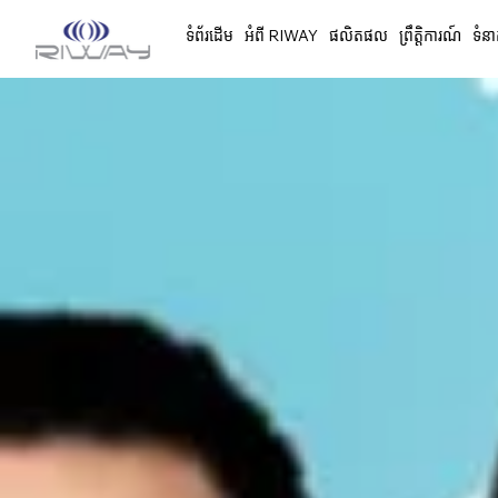
ទំព័រដើម
អំពី RIWAY
ផលិតផល
ព្រឹត្តិការណ៍
ទំនា