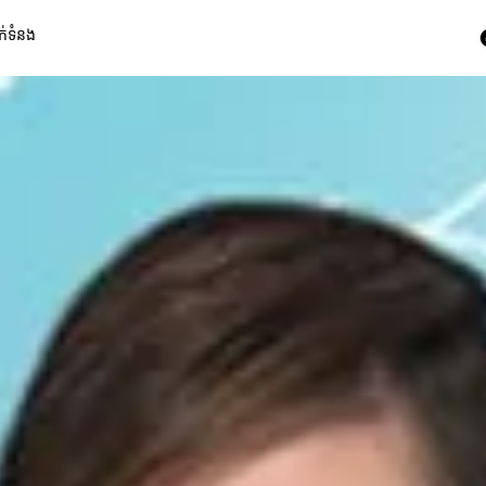
ក់ទំនង