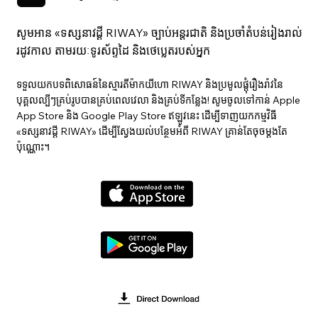
សូមអាន «ទស្សនាវ​ដ្ដី RIWAY» ច្បាប់អន្តរជាតិ និងប្រចាំតំបន់រៀងរាល់
រដូវកាល តាមរយៈទូរស័ព្ទដៃ និងថេប្លេតរបស់អ្នក
ទទួលយកបទពិសោធន៍នៃស្មារតីម៉ាកយីហោ RIWAY និងប្រមូលផ្តុំរឿងរ៉ាវនៃ
បុគ្គលល្បីៗគ្រប់រូបបានគ្រប់ពេលវេលា និងគ្រប់ទីកន្លែង! សូមចូលទៅកាន់ Apple
App Store និង Google Play Store ឥឡូវនេះ ដើម្បីទាញយកកម្មវិធី
«ទស្សនាវ​ដ្ដី RIWAY» ដើម្បីស្វែងយល់បន្ថែមអំពី RIWAY គ្រាន់តែចុចម្តងតែ
ប៉ុណ្ណោះ។