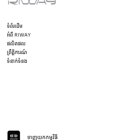
ទំព័រដើម
អំពី RIWAY
ផលិតផល
ព្រឹត្តិការណ៍
ទំនាក់ទំនង
ទាញយកកម្មវិធី