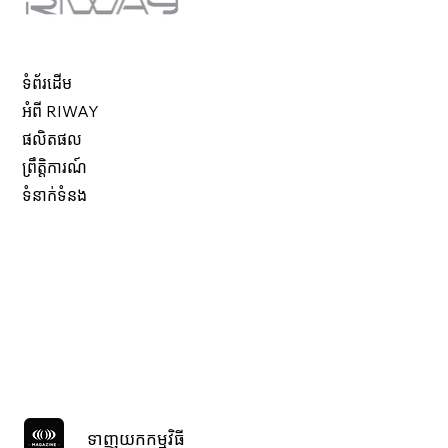
ទំព័រដើម
អំពី RIWAY
ផលិតផល
ព្រឹត្តិការណ៍
ទំនាក់ទំនង
ទាញយកកម្មវិធី