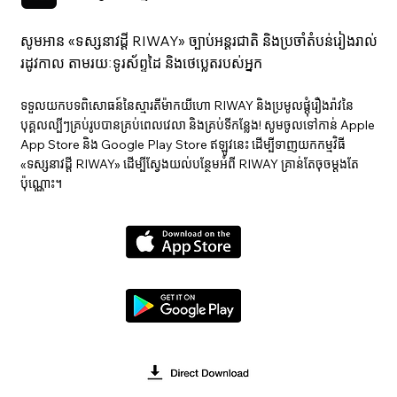
សូមអាន «ទស្សនាវ​ដ្ដី RIWAY» ច្បាប់អន្តរជាតិ និងប្រចាំតំបន់រៀងរាល់
រដូវកាល តាមរយៈទូរស័ព្ទដៃ និងថេប្លេតរបស់អ្នក
ទទួលយកបទពិសោធន៍នៃស្មារតីម៉ាកយីហោ RIWAY និងប្រមូលផ្តុំរឿងរ៉ាវនៃ
បុគ្គលល្បីៗគ្រប់រូបបានគ្រប់ពេលវេលា និងគ្រប់ទីកន្លែង! សូមចូលទៅកាន់ Apple
App Store និង Google Play Store ឥឡូវនេះ ដើម្បីទាញយកកម្មវិធី
«ទស្សនាវ​ដ្ដី RIWAY» ដើម្បីស្វែងយល់បន្ថែមអំពី RIWAY គ្រាន់តែចុចម្តងតែ
ប៉ុណ្ណោះ។