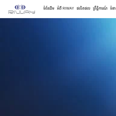
ទំព័រដើម
អំពី RIWAY
ផលិតផល
ព្រឹត្តិការណ៍
ទំនា