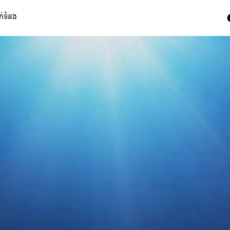
ក់ទំនង