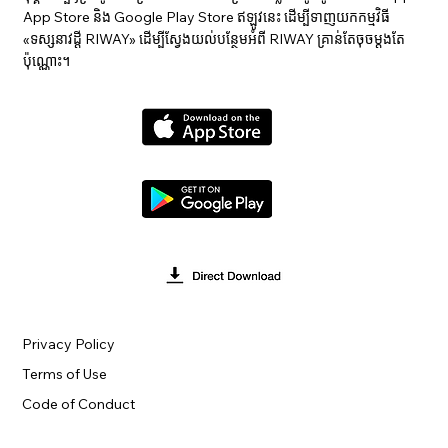
App Store និង Google Play Store ឥឡូវនេះ ដើម្បីទាញយកកម្មវិធី
«ទស្សនាវ​ដ្ដី RIWAY» ដើម្បីស្វែងយល់បន្ថែមអំពី RIWAY គ្រាន់តែចុចម្តងតែ
ប៉ុណ្ណោះ។
Privacy Policy
Terms of Use
Code of Conduct