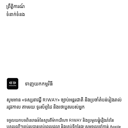
ព្រឹត្តិការណ៍
ទំនាក់ទំនង
ទាញយកកម្មវិធី
សូមអាន «ទស្សនាវ​ដ្ដី RIWAY» ច្បាប់អន្តរជាតិ និងប្រចាំតំបន់រៀងរាល់
រដូវកាល តាមរយៈទូរស័ព្ទដៃ និងថេប្លេតរបស់អ្នក
ទទួលយកបទពិសោធន៍នៃស្មារតីម៉ាកយីហោ RIWAY និងប្រមូលផ្តុំរឿងរ៉ាវនៃ
បុគ្គលល្បីៗគ្រប់រូបបានគ្រប់ពេលវេលា និងគ្រប់ទីកន្លែង! សូមចូលទៅកាន់ Apple