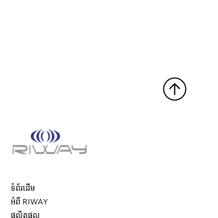
ទំព័រដើម
អំពី RIWAY
ផលិតផល