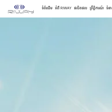
ទំព័រដើម
អំពី RIWAY
ផលិតផល
ព្រឹត្តិការណ៍
ទំនា