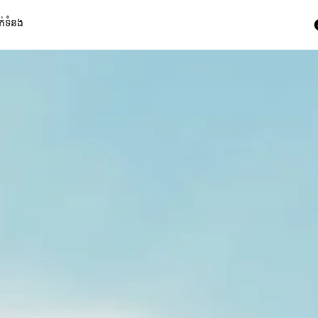
ក់ទំនង