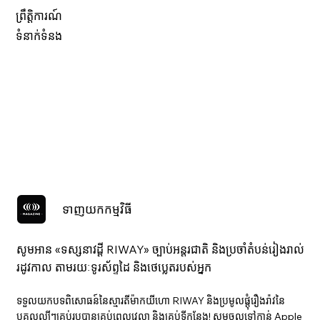
ព្រឹត្តិការណ៍
ទំនាក់ទំនង
ទាញយកកម្មវិធី
សូមអាន «ទស្សនាវ​ដ្ដី RIWAY» ច្បាប់អន្តរជាតិ និងប្រចាំតំបន់រៀងរាល់
រដូវកាល តាមរយៈទូរស័ព្ទដៃ និងថេប្លេតរបស់អ្នក
ទទួលយកបទពិសោធន៍នៃស្មារតីម៉ាកយីហោ RIWAY និងប្រមូលផ្តុំរឿងរ៉ាវនៃ
បុគ្គលល្បីៗគ្រប់រូបបានគ្រប់ពេលវេលា និងគ្រប់ទីកន្លែង! សូមចូលទៅកាន់ Apple