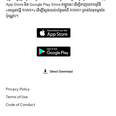
App Store និង Google Play Store ឥឡូវនេះ ដើម្បីទាញយកកម្មវិធី
«ទស្សនាវ​ដ្ដី RIWAY» ដើម្បីស្វែងយល់បន្ថែមអំពី RIWAY គ្រាន់តែចុចម្តងតែ
ប៉ុណ្ណោះ។
Privacy Policy
Terms of Use
Code of Conduct