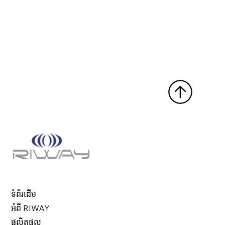
ទំព័រដើម
អំពី RIWAY
ផលិតផល