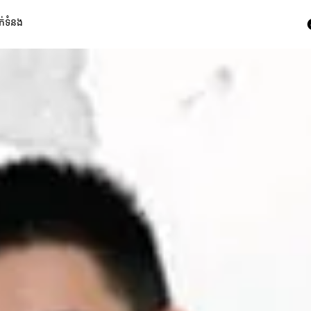
ក់ទំនង