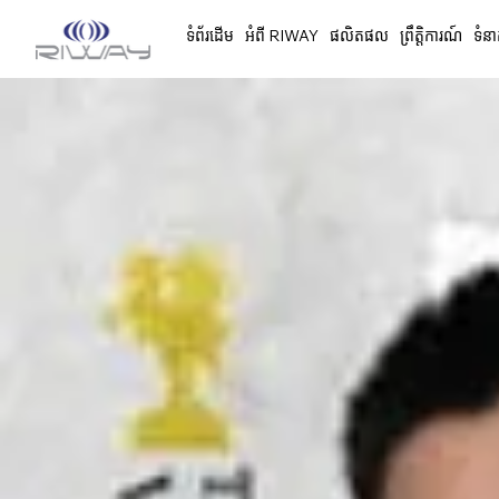
ទំព័រដើម
អំពី RIWAY
ផលិតផល
ព្រឹត្តិការណ៍
ទំនា