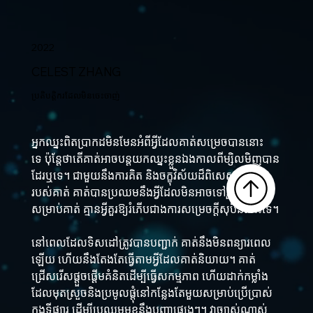
2022
CELEST ZHANG
ប្រតិបត្តិករដែលមិនចេះចាញ់
អ្នកឈ្នះពិតប្រាកដមិនមែនអំពីអ្វីដែលគាត់សម្រេចបាននោះ
ទេ ប៉ុន្តែថាតើគាត់អាចបន្តយកឈ្នះខ្លួនឯងកាលពីម្សិលមិញបាន
ដែរឬទេ។ ជាមួយនឹងការគិត និងចក្ខុវិស័យដ៏ពិសេសប្លែកគេ
របស់គាត់ គាត់បានប្រឈមនឹងអ្វីដែលមិនអាចទៅរួច ពីព្រោះ
សម្រាប់គាត់ គ្មានអ្វីគួរឱ្យរំភើបជាងការសម្រេចក្តីសុបិននោះទេ។
នៅពេលដែលទិសដៅត្រូវបានបញ្ជាក់ គាត់នឹងមិនពន្យារពេល
ឡើយ ហើយនឹងតែងតែធ្វើតាមអ្វីដែលគាត់និយាយ។ គាត់
ជ្រើសរើសផ្តួចផ្តើមគំនិតដើម្បីធ្វើសកម្មភាព ហើយដាក់កម្លាំង
ដែលមុតស្រួចនិងប្រមូលផ្តុំនៅកន្លែងតែមួយសម្រាប់ប្រើប្រាស់
ក្នុងទីផ្សារ ដើម្បីប្រឈមមុខនឹងបញ្ហាផ្សេងៗ។ វាច្បាស់ណាស់