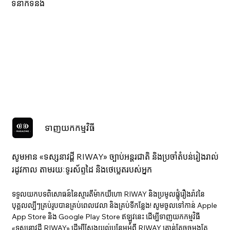
ទំនាក់ទំនង
ទាញយកកម្មវិធី
សូមអាន «ទស្សនាវ​ដ្ដី RIWAY» ច្បាប់អន្តរជាតិ និងប្រចាំតំបន់រៀងរាល់
រដូវកាល តាមរយៈទូរស័ព្ទដៃ និងថេប្លេតរបស់អ្នក
ទទួលយកបទពិសោធន៍នៃស្មារតីម៉ាកយីហោ RIWAY និងប្រមូលផ្តុំរឿងរ៉ាវនៃ
បុគ្គលល្បីៗគ្រប់រូបបានគ្រប់ពេលវេលា និងគ្រប់ទីកន្លែង! សូមចូលទៅកាន់ Apple
App Store និង Google Play Store ឥឡូវនេះ ដើម្បីទាញយកកម្មវិធី
«ទស្សនាវ​ដ្ដី RIWAY» ដើម្បីស្វែងយល់បន្ថែមអំពី RIWAY គ្រាន់តែចុចម្តងតែ