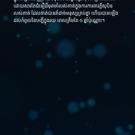
ដោយសារតែជំនឿដ៏មុតមាំរបស់គាត់ក្នុងការការពារក្តីសុបិន
របស់គាត់ ដែលគាត់បានវ៉ាដាច់មនុស្សគ្រប់គ្នា ហើយបានឡើង
ដល់កំពូលនៃបញ្ជីក្នុងរយៈពេលត្រឹមតែ 6 ឆ្នាំប៉ុណ្ណោះ។