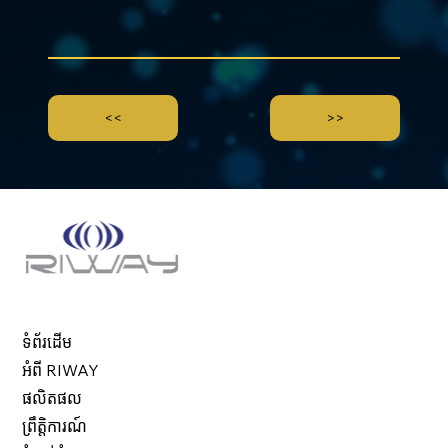
<<
>>
ទំព័រដើម
អំពី RIWAY
ផលិតផល
ព្រឹត្តិការណ៍