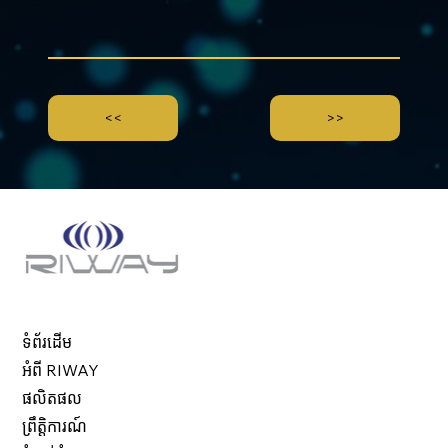
<<
>>
ទំព័រដើម
អំពី RIWAY
ផលិតផល
ព្រឹត្តិការណ៍