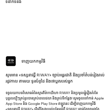
ទំនាក់ទំនង
ទាញយកកម្មវិធី
សូមអាន «ទស្សនាវ​ដ្ដី RIWAY» ច្បាប់អន្តរជាតិ និងប្រចាំតំបន់រៀងរាល់
រដូវកាល តាមរយៈទូរស័ព្ទដៃ និងថេប្លេតរបស់អ្នក
ទទួលយកបទពិសោធន៍នៃស្មារតីម៉ាកយីហោ RIWAY និងប្រមូលផ្តុំរឿងរ៉ាវនៃ
បុគ្គលល្បីៗគ្រប់រូបបានគ្រប់ពេលវេលា និងគ្រប់ទីកន្លែង! សូមចូលទៅកាន់ Apple
App Store និង Google Play Store ឥឡូវនេះ ដើម្បីទាញយកកម្មវិធី
«ទស្សនាវ​ដ្ដី RIWAY» ដើម្បីស្វែងយល់បន្ថែមអំពី RIWAY គ្រាន់តែចុចម្តងតែ