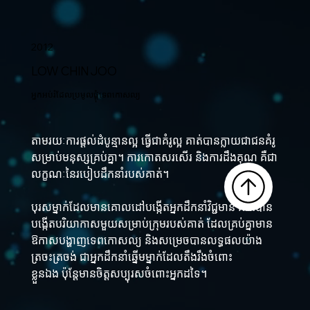
2012
LOW CHIN JOO
អ្នកអប់រំដែលប្រមូលផ្ដុំទេពកោសល្យ
តាមរយៈការផ្តល់ដំបូន្មានល្អ ធ្វើជាគំរូល្អ គាត់បានក្លាយជាជនគំរូ
សម្រាប់មនុស្សគ្រប់គ្នា។ ការកោតសរសើរ និងការដឹងគុណ គឺជា
លក្ខណៈនៃរបៀបដឹកនាំរបស់គាត់។
បុរសម្នាក់ដែលមានគោលដៅបង្កើតអ្នកដឹកនាំវិជ្ជមាន គាត់បាន
បង្កើតបរិយាកាសមួយសម្រាប់ក្រុមរបស់គាត់ ដែលគ្រប់គ្នាមាន
ឱកាសបង្ហាញទេពកោសល្យ និងសម្រេចបានលទ្ធផលយ៉ាង
ត្រចះត្រចង់ ជាអ្នកដឹកនាំឆ្នើមម្នាក់ដែលតឹងរឹងចំពោះ
ខ្លួនឯង ប៉ុន្តែមានចិត្តសប្បុរសចំពោះអ្នកដទៃ។