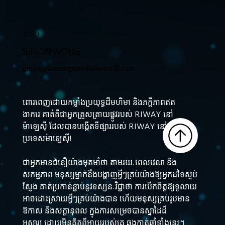
2010
SIMON WONG
អ្នកប្រយុទ្ធដ៏អង់អាចក្លាហាន និងមិនចេះនឿយហត់
ពោរពេញដោយកម្លាំងប្រយុទ្ធដ៏មហិមា និងភក្ដីភាពឥត
ងាករេ គាត់គឺជាអ្នកត្រួសត្រាយផ្លូវរបស់ RIWAY នៅ
ម៉ាឡេស៊ី ដែលបានបង្កើតទីផ្សាររបស់ RIWAY នៅក្នុង
ប្រទេសម៉ាឡេស៊ី!
ជាអ្នកមានជំនឿយ៉ាងមុតមាំថា តាមរយៈពេលវេលា និង
សកម្មភាព មនុស្សម្នាក់នឹងបង្ហាញអ្វីៗគ្រប់យ៉ាងឱ្យអ្នកដទៃស្ញប់
ស្ញែង គាត់ប្រកាន់ខ្ជាប់នូវទស្សនៈវិជ្ជាថា ការបើកចិត្តឱ្យទូលាយ
អាចដោះស្រាយអ្វីៗគ្រប់យ៉ាងបាន ហើយមនុស្សគ្រប់រូបមាន
ឱកាស និងសក្តានុពល ក្នុងការសម្រេចបានស្នាដៃដ៏
អស្ចារ្យ ដោយមិនគិតពីអាយុរបស់គេ ឆ្លងកាត់ឆ្នាំទាំងនេះ។