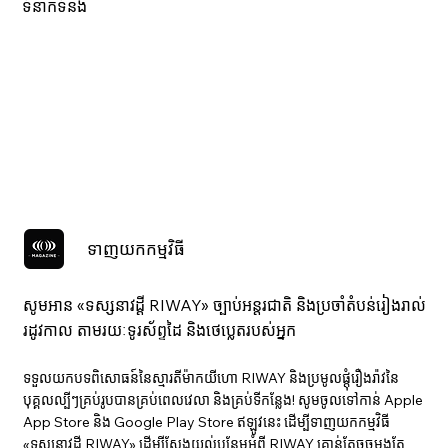
ទំនាក់ទំនង
ទាញយកកម្មវិធី
សូមអាន «ទស្សនាវ​ដ្ដី RIWAY» ច្បាប់អន្តរជាតិ និងប្រចាំតំបន់រៀងរាល់
រដូវកាល តាមរយៈទូរស័ព្ទដៃ និងថេប្លេតរបស់អ្នក
ទទួលយកបទពិសោធន៍នៃស្មារតីម៉ាកយីហោ RIWAY និងប្រមូលផ្តុំរឿងរ៉ាវនៃ
បុគ្គលល្បីៗគ្រប់រូបបានគ្រប់ពេលវេលា និងគ្រប់ទីកន្លែង! សូមចូលទៅកាន់ Apple
App Store និង Google Play Store ឥឡូវនេះ ដើម្បីទាញយកកម្មវិធី
«ទស្សនាវ​ដ្ដី RIWAY» ដើម្បីស្វែងយល់បន្ថែមអំពី RIWAY គ្រាន់តែចុចម្តងតែ