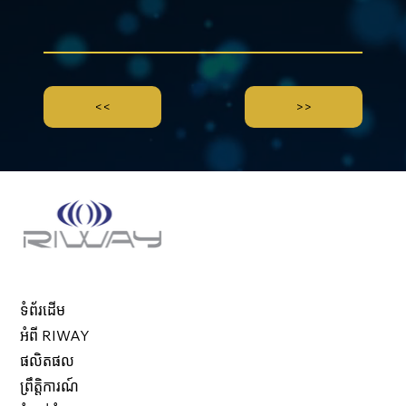
<<
>>
ទំព័រដើម
អំពី RIWAY
ផលិតផល
ព្រឹត្តិការណ៍