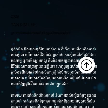
2023
TAN KIM LEE
អ្នកជោគជ័យដែលមានការតាំងចិត្តខ្ពស់ និងមោះមុតបំផុត
ផ្នត់គំនិត និងអាកប្បកិរិយារបស់គាត់ គឺកើតចេញពីការគិតរបស់
គាត់ផ្ទាល់ ហើយគាត់ដឹងយ៉ាងច្បាស់ថា ការស្ថិតនៅកន្លែងដែល
អសកម្ម ឬការមិនព្រមតស៊ូ នឹងមិនអាចឱ្យគាត់សម្រេចបាននូវ
ជីវិតដែលគាត់ប្រាថ្នានោះឡើយ។ ហេតុដូច្នេះហើយ គាត់ចាត់ទុក
គ្រប់បទពិសោធន៍ទាំងអស់ជាគ្រឿងបំប៉នសម្រាប់ភាពជោគជ័យ
របស់គាត់ ហើយគាត់តែងតែម្ចាស់ការលើការរៀបចំផែនការ និង
ការអភិវឌ្ឍផ្លូវជីវិតរបស់គាត់ដោយខ្លួនឯង។
តាមរយៈការតាំងចិត្តយ៉ាងមុតមាំ និងការដាស់តឿនជំរុញខ្លួនឯង
ជាប្រចាំ គាត់បានខិតខំរុញច្រានខ្លួនឯងឱ្យក្លាយជាបុគ្គលដ៏ឆ្នើម
បំផុត។ បទពិសោធន៍នៃការធ្លាប់ស្គាល់នូវរសជាតិបរាជ័យ បាន